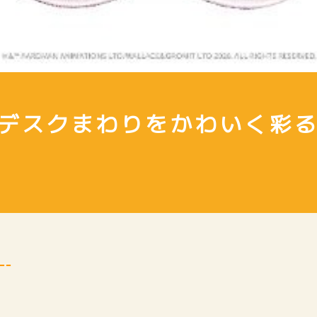
S】デスクまわりをかわいく彩
！
--