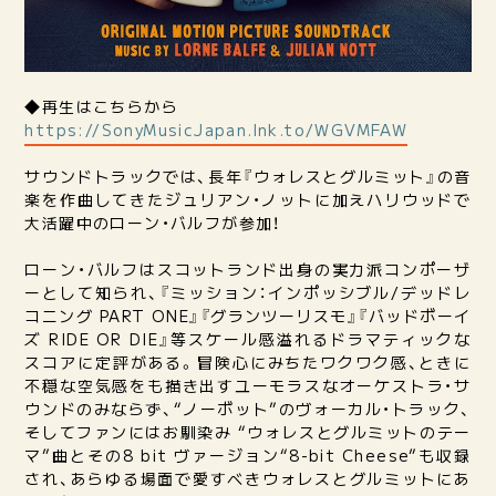
◆再生はこちらから
https://SonyMusicJapan.lnk.to/WGVMFAW
サウンドトラックでは、長年『ウォレスとグルミット』の音
楽を作曲してきたジュリアン・ノットに加えハリウッドで
大活躍中のローン・バルフが参加！
ローン・バルフはスコットランド出身の実力派コンポーザ
ーとして知られ、『ミッション：インポッシブル/デッドレ
コニング PART ONE』『グランツーリスモ』『バッドボーイ
ズ RIDE OR DIE』等スケール感溢れるドラマティックな
スコアに定評がある。冒険心にみちたワクワク感、ときに
不穏な空気感をも描き出すユーモラスなオーケストラ・サ
ウンドのみならず、“ノーボット”のヴォーカル・トラック、
そしてファンにはお馴染み “ウォレスとグルミットのテー
マ”曲とその8 bit ヴァージョン“8-bit Cheese”も収録
され、あらゆる場面で愛すべきウォレスとグルミットにあ