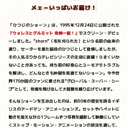
メェ～いっぱいお届け！
「ひつじのショーン」は、1995年12月24日に公開された
『ウォレスとグルミット 危機一髪！』
でスクリーン・デビュ
ーしました。”shorn”（毛を刈られた）という名前の由来の
通り、セーターを着た脇役のひつじとして登場しましたが、
その人気ぶりからテレビシリーズの主役に抜擢！うまくいか
ないことがあっても、持ち前の好奇心とユーモアでトラブル
を解決し、どんなときも仲間を見捨てないショーン。今や世
界170か国のファンに愛される”グローバル・スーパー・シー
プ”として、牧場を飛び出して大冒険を繰り広げています。
そんなショーンを生み出したのは、約50年の歴史を誇るイギ
リスのアードマン・アニメーションズ。セットやパペットに
動きを加えながら1フレームずつ写真を撮影して映像にしてい
くストップ・モーション・アニメーションの技法を通して、