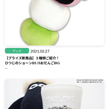
2021.02.27
グッズ
【プライズ新商品】３種類ご紹介！
ひつじのショーンBS JSおだんごBIG
ショーンが大きなおだんごに変身！
おだんご部分はもちもちの生地を使用しており、触り心地抜群で
す♪
こちらは3月中旬頃から全国のアミューズメント施設にて取り扱
い開始します。
詳細は
こちら
よりご覧いただけます。