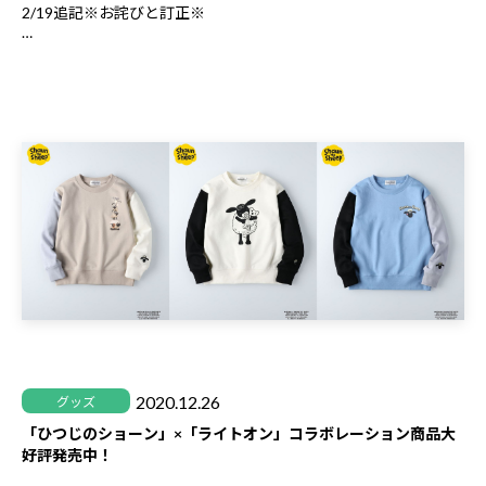
2/19追記※お詫びと訂正※
本POP UP SHOPにて配布しておりますノベルティの表記に関し
て、
掲載させて頂いたノベルティアイテムの画像内の表記が誤ってお
りました。
正しくは、5000円
（税抜）
以上のご購入で「もこもこピンバッ
ジ」のプレゼントとなります。
混乱を招いてしまった方には深くお詫び申し上げます。申し訳ご
ざいませんでした。
今後とも、「ひつじのショーン」をよろしくお願い致します。
2020.12.26
グッズ
「ひつじのショーン」×「ライトオン」コラボレーション商品大
好評発売中！