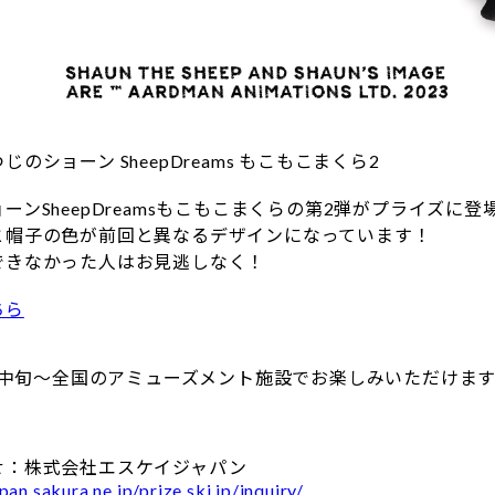
のショーン SheepDreams もこもこまくら2
ーンSheepDreamsもこもこまくらの第2弾がプライズに
と帽子の色が前回と異なるデザインになっています！
できなかった人はお見逃しなく！
ちら
0月中旬～全国のアミューズメント施設でお楽しみいただけま
せ：株式会社エスケイジャパン
pan.sakura.ne.jp/prize.skj.jp/inquiry/