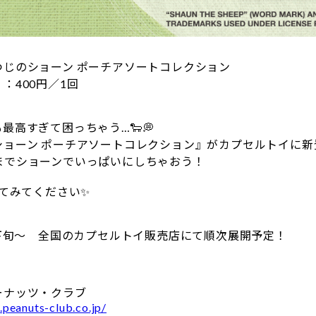
つじのショーン ポーチアソートコレクション
：400円／1回
最高すぎて困っちゃう…🐑💭
ショーン ポーチアソートコレクション』がカプセルトイに新
までショーンでいっぱいにしちゃおう！
してみてください✨
月下旬～ 全国のカプセルトイ販売店にて順次展開予定！
ーナッツ・クラブ
peanuts-club.co.jp/