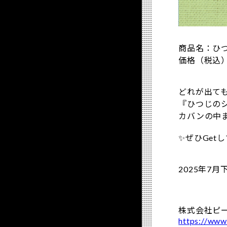
商品名：ひ
価格（税込）
どれが出ても
『ひつじの
カバンの中
✨ぜひGet
2025年7
株式会社ピ
https://www.