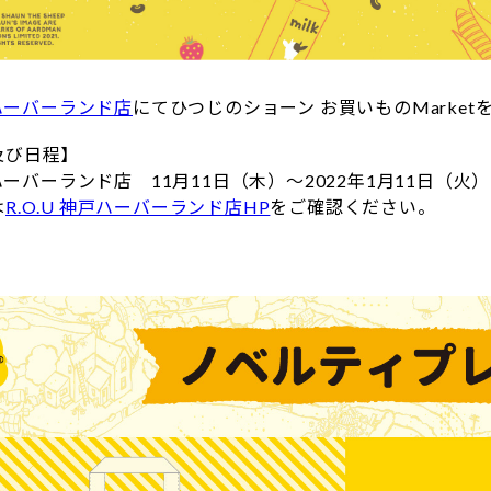
戸ハーバーランド店
にてひつじのショーン お買いものMarket
及び日程】
戸ハーバーランド店 11月11日（木）～2022年1月11日（火）
は
R.O.U 神戸ハーバーランド店HP
をご確認ください。