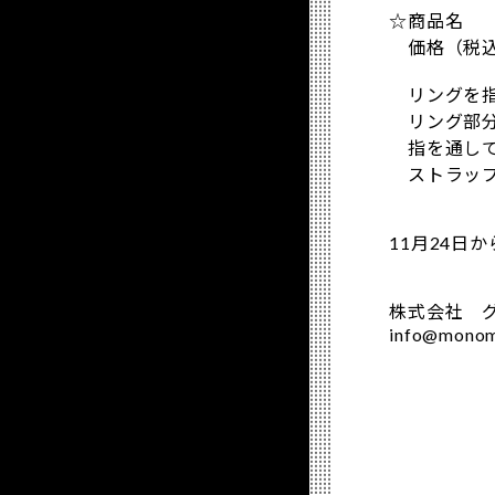
☆商品名 
価格（税込）
リングを指
リング部分
指を通して
ストラップ
11月24日
株式会社 
info@monom