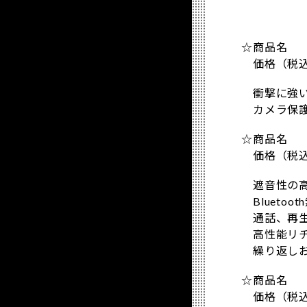
☆商品名 ：【
価格（税込）
衝撃に強いT
カメラ保護
☆商品名 
価格（税込）
遮音性の高
Blueto
通話、再生
高性能リチ
繰り返しお
☆商品名 
価格（税込）