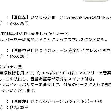
画像左】ひつじのショーン i select iPhone14/14Pro/1
：各3,608円
PU素材がiPhoneをしっかりガード。
カバーを一段階開けることによってスマホスタンドにも。
：【画像中央】ひつじのショーン 完全ワイヤレスイヤホ
：各6,028円
いカナル型。
oth無線技術を用いて、約10m以内であればハンズフリーで
、曲の頭出し、音量調整等が可能なスイッチ付き。
ウムイオンポリマー電池使用で、付属のケースに入れて充
使いいただけます。
：【画像左】ひつじのショーン ガジェットポーチSS
：各2,508円