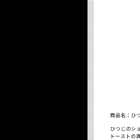
商品名：ひ
ひつじのシ
トーストの