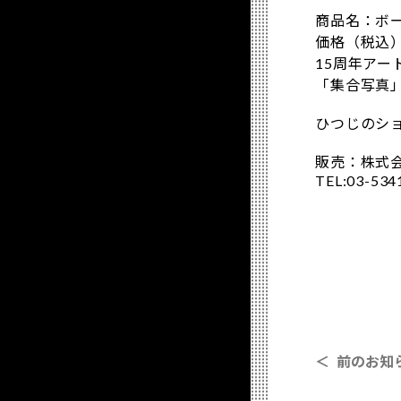
商品名：ボ
価格（税込）
15周年ア
「集合写真
ひつじのショ
販売：株式
TEL:03-534
＜ 前のお知