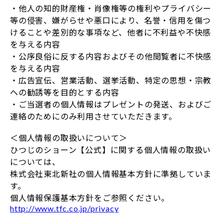
・他人の知的財産権・肖像権等の権利やプライバシー
等の侵害、嫌がらせや悪口により、名誉・信用を傷つ
けることや差別的な事項など、他者に不利益や不快感
を与える内容
・公序良俗に反する内容およびその他閲覧者に不快感
を与える内容
・広告宣伝、営業活動、選挙活動、特定の思想・宗教
への勧誘等を目的とする内容
・ご当選者の個人情報はプレゼントの発送、およびご
連絡のためにのみ利用させていただきます。
＜個人情報の取扱いについて＞
ひつじのショーン【公式】に関する個人情報の取扱い
については、
株式会社東北新社の個人情報基本方針に準拠していま
す。
個人情報保護基本方針をご参照ください。
http://www.tfc.co.jp/privacy