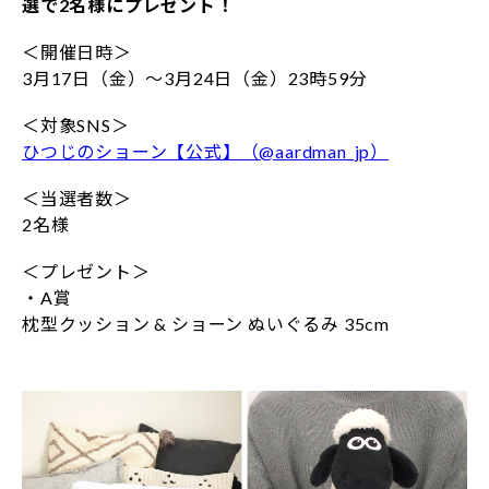
選で2名様にプレゼント！
＜開催日時＞
3月17日（金）～3月24日（金）23時59分
＜対象SNS＞
ひつじのショーン【公式】（@aardman_jp）
＜当選者数＞
2名様
＜プレゼント＞
・A賞
枕型クッション & ショーン ぬいぐるみ 35cm