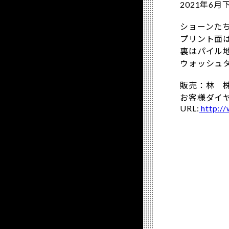
2021年6
ショーンた
プリント面
裏はパイル
ウォッシュ
販売：林 
お客様ダイヤル
URL:
http://