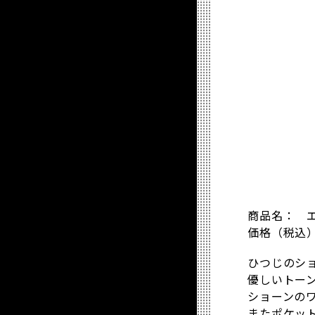
商品名： 
価格（税込）：
ひつじのシ
優しいトー
ショーンの
またポケッ