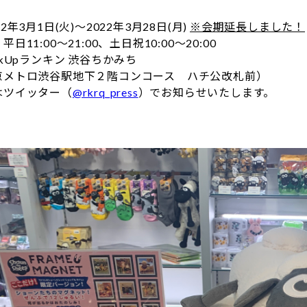
】
2年3月1日(火)～2022年3月28日(月)
※会期延長しました！
日11:00～21:00、土日祝10:00～20:00
ckUpランキン 渋谷ちかみち
京メトロ渋谷駅地下２階コンコース ハチ公改札前）
はツイッター（
@rkrq_press
）でお知らせいたします。