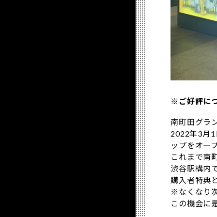
※ご好評に
南町田グラ
2022年3月1
ップをオー
これまで南
渋谷駅構内
購入者特典
※なくなり
この機会に