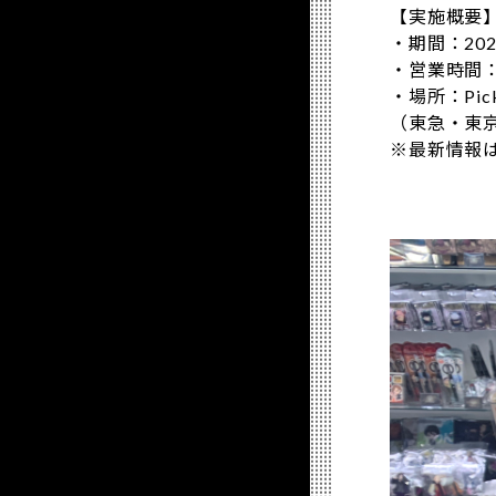
【実施概要
・期間：202
・営業時間：平
・場所：Pi
（東急・東
※最新情報