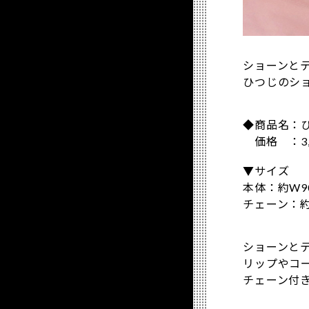
ショーンと
ひつじのシ
◆商品名：
価格 ：3,
▼サイズ
本体：約W90
チェーン：約
ショーンと
リップやコ
チェーン付