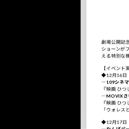
劇場公開記
ショーンが
える特別な
【イベント
◆12月16
―109シネ
『映画 ひつ
―MOVIX
『映画 ひつ
「ウォレスと
◆12月17
―なんばパ