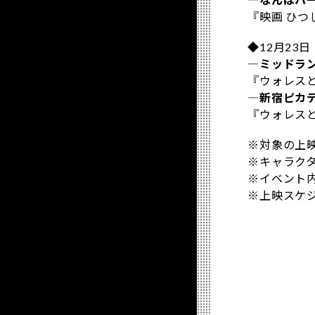
『映画 ひつ
◆12月23
―ミッドラ
『ウォレスと
―新宿ピカ
『ウォレスと
※対象の上
※キャラク
※イベント
※上映スケ