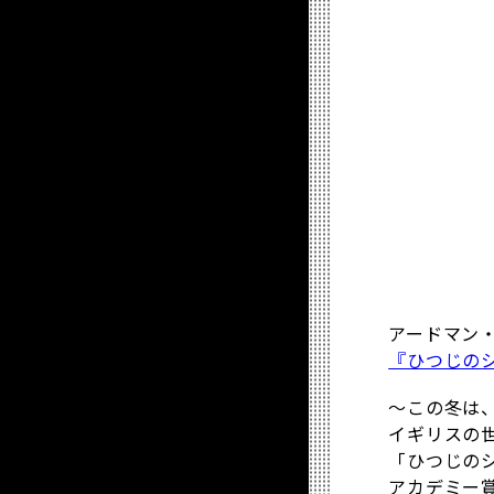
アードマン
『ひつじのシ
～この冬は
イギリスの
「ひつじの
アカデミー賞