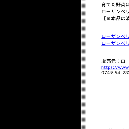
育てた野菜
ローザンベ
【※本品は
ローザンベ
ローザンベ
販売元：ロ
https://www
0749-54-23