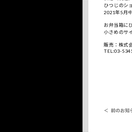
ひつじのシ
2021年5
お弁当箱に
小さめのサ
販売：株式
TEL:03-534
＜ 前のお知