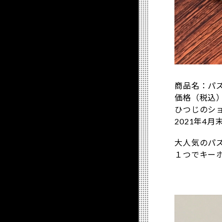
商品名：パズ
価格（税込）
ひつじのシ
2021年4
大人気のパ
１つでキー