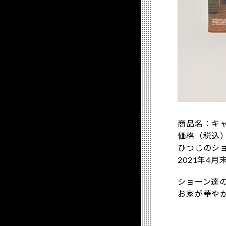
商品名：キャ
価格（税込）：
ひつじのシ
2021年4
ショーン達
お家が華や