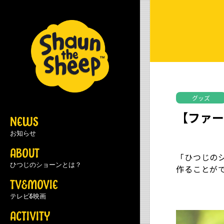
グッズ
【ファ
NEWS
お知らせ
ABOUT
「ひつじのシ
ひつじのショーンとは？
作ることが
TV&MOVIE
テレビ&映画
ACTIVITY