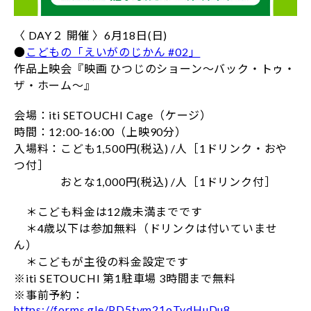
〈 DAY２ 開催 〉6月18日(日)
●
こどもの「えいがのじかん #02」
作品上映会『映画 ひつじのショーン～バック・トゥ・
ザ・ホーム～』
会場：iti SETOUCHI Cage（ケージ）
時間：12:00-16:00（上映90分）
入場料：こども1,500円(税込) /人［1ドリンク・おや
つ付］
おとな1,000円(税込) /人［1ドリンク付］
＊こども料金は12歳未満までです
＊4歳以下は参加無料（ドリンクは付いていませ
ん）
＊こどもが主役の料金設定です
※iti SETOUCHI 第1駐車場 3時間まで無料
※事前予約：
https://forms.gle/PD5tvm21oTydHuDu8