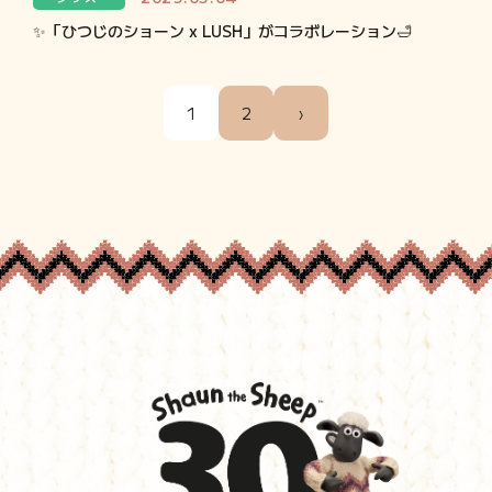
✨「ひつじのショーン x LUSH」がコラボレーション🛁
1
2
›