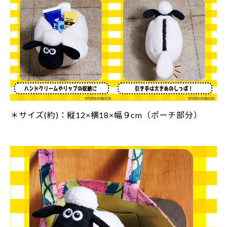
＊サイズ(約)：縦12×横18×幅９cm（ポーチ部分）