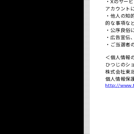
・Xのサー
アカウント
・他人の知
的な事項な
・公序良俗
・広告宣伝
・ご当選者
＜個人情報
ひつじのシ
株式会社東
個人情報保
http://www.t