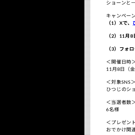
ショーンと
キャンペー
（1）Xで、
（2）11
（3）フォ
＜開催日時
11月8日（金
＜対象SNS
ひつじのショー
＜当選者数
6名様
＜プレゼン
おでかけ関