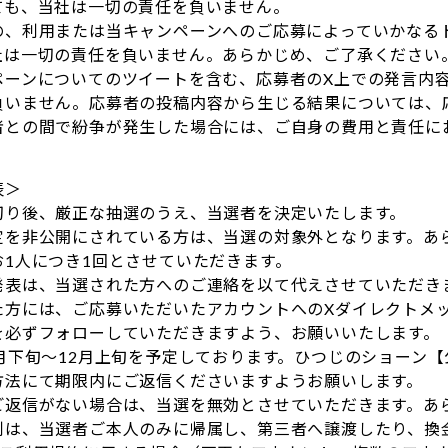
ても、当社は一切の責任を負いません。
の、利用または当キャンペーンへのご応募によっていかなる
社は一切の責任を負いません。あらかじめ、ご了承ください
ペーンについてのツイートを含む、応募者のX上での発言内
負いません。応募者の投稿内容から生じる結果については、
者との間で紛争が発生した場合には、ご自身の費用と責任に
表＞
切り後、厳正な抽選のうえ、当選者を決定いたします。
定を非公開にされている方は、当選の対象外となります。あ
お1人につき1回とさせていただきます。
発表は、当選された方へのご連絡を以て代えさせていただき
た方には、ご応募いただいたアカウントへのXダイレクトメ
を必ずフォローしていただきますよう、お願いいたします。
1月下旬～12月上旬を予定しております。ひつじのショーン
方法にて期限内にご返信くださいますようお願いします。
ご返信がない場合は、当選を無効とさせていただきます。あ
利は、当選者ご本人のみに帰属し、第三者へ譲渡したり、換