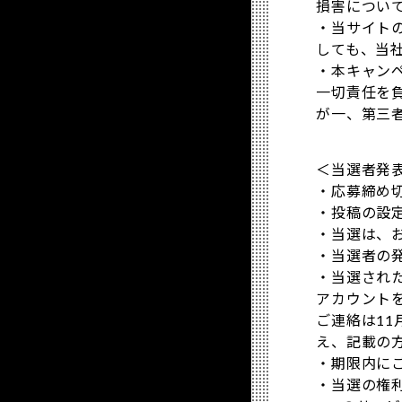
損害につい
・当サイト
しても、当
・本キャン
一切責任を
が一、第三
＜当選者発
・応募締め
・投稿の設
・当選は、
・当選者の
・当選され
アカウント
ご連絡は1
え、記載の
・期限内に
・当選の権