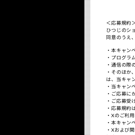
＜応募規約
ひつじのシ
同意のうえ
・本キャン
・プログラ
・通信の際
・そのほか
は、当キャ
・当キャン
・ご応募に
・ご応募受
・応募規約
・Xのご利
・本キャン
・Xおよび