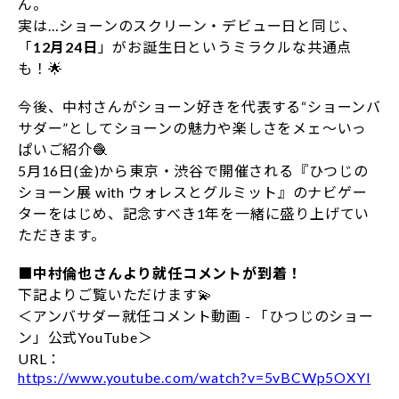
ん。
実は…ショーンのスクリーン・デビュー日と同じ、
「
12月24日
」がお誕生日というミラクルな共通点
も！🌟
今後、中村さんがショーン好きを代表する“ショーンバ
サダー”としてショーンの魅力や楽しさをメェ～いっ
ぱいご紹介🧶
5月16日(金)から東京・渋谷で開催される『ひつじの
ショーン展 with ウォレスとグルミット』のナビゲー
ターをはじめ、記念すべき1年を一緒に盛り上げてい
ただきます。
■中村倫也さんより就任コメントが到着！
下記よりご覧いただけます💫
＜アンバサダー就任コメント動画 - 「ひつじのショー
ン」公式YouTube＞
URL：
https://www.youtube.com/watch?v=5vBCWp5OXYI