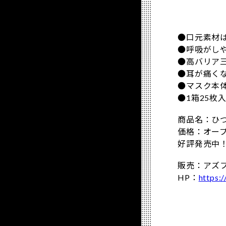
●口元素材
●呼吸がし
●高バリア
●耳が痛く
●マスク本
●1箱25枚
商品名：ひ
価格：オー
好評発売中
販売：アズ
HP：
https: