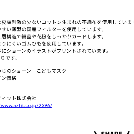
は皮膚刺激の少ないコットン生まれの不織布を使用していま
やすい薄型の国産フィルターを使用しています。
三層構造で細菌や花粉をしっかりガードします。
なりにくいゴムひもを使用しています。
体にショーンのイラストがプリントされています。
入りです。
つじのショーン こどもマスク
プン価格
！
フィット株式会社
//www.azfit.co.jp/2396/