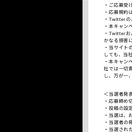
・ご応募受
・応募規約
・Twitter
・本キャン
・Twitt
かなる損害
・当サイト
しても、当
・本キャンペ
社では一切
し、万が一
＜当選者発
・応募締め
・投稿の設
・当選は、
・当選者の
・当選された