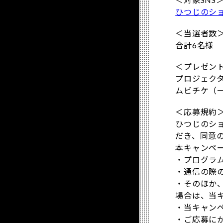
ひつじのショー
＜当選者数
合計6名様
＜プレゼン
プロジェク
ムビチケ（一
＜応募規約
ひつじのショ
だき、同意
本キャンペ
・プログラ
・通信の際
・そのほか、
場合は、当
・当キャンペ
・ご応募に