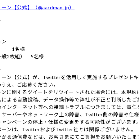
ン【公式】（@aardman_jp）
＞
ト＞
ター 1名様
般2枚組） 5名様
＞
ーン【公式】が、Twitterを活用して実施するプレゼン
のうえ、ご応募ください。
ーンに関するツイートをリツイートされた場合には、本規約
ムによる自動投稿、データ操作等で弊社が不正と判断したご
のインターネット等への接続トラブルにつきましては、責任
サーバーやネットワーク上の障害、Twitter側の障害や
キャンペーンの停止・仕様の変更をする可能性がございます
ーンは、TwitterおよびTwitter社とは関係ございません。
かかる通信費などは、お客さまにてご負担をお願いいたしま