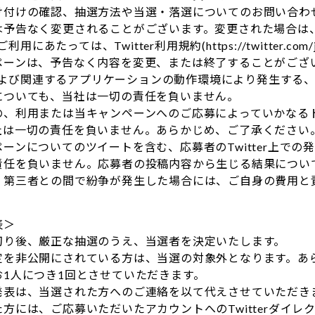
け付けの確認、抽選方法や当選・落選についてのお問い合わ
は予告なく変更されることがございます。変更された場合は
のご利用にあたっては、Twitter利用規約(https://twitter.c
ペーンは、予告なく内容を変更、または終了することがござ
erおよび関連するアプリケーションの動作環境により発生す
についても、当社は一切の責任を負いません。
の、利用または当キャンペーンへのご応募によっていかなる
社は一切の責任を負いません。あらかじめ、ご了承ください
ーンについてのツイートを含む、応募者のTwitter上で
責任を負いません。応募者の投稿内容から生じる結果につい
、第三者との間で紛争が発生した場合には、ご自身の費用と
表＞
切り後、厳正な抽選のうえ、当選者を決定いたします。
定を非公開にされている方は、当選の対象外となります。あ
お1人につき1回とさせていただきます。
発表は、当選された方へのご連絡を以て代えさせていただき
方には、ご応募いただいたアカウントへのTwitterダイ