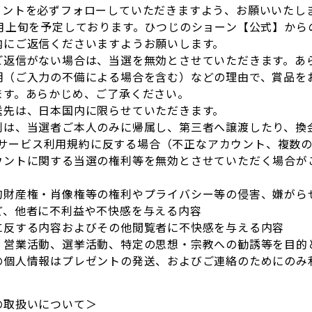
ウントを必ずフォローしていただきますよう、お願いいたし
2月上旬を予定しております。ひつじのショーン【公式】か
内にご返信くださいますようお願いします。
ご返信がない場合は、当選を無効とさせていただきます。あ
明（ご入力の不備による場合を含む）などの理由で、賞品を
ます。あらかじめ、ご了承ください。
送先は、日本国内に限らせていただきます。
利は、当選者ご本人のみに帰属し、第三者へ譲渡したり、換
erのサービス利用規約に反する場合（不正なアカウント、複
ウントに関する当選の権利等を無効とさせていただく場合が
的財産権・肖像権等の権利やプライバシー等の侵害、嫌がら
ど、他者に不利益や不快感を与える内容
に反する内容およびその他閲覧者に不快感を与える内容
、営業活動、選挙活動、特定の思想・宗教への勧誘等を目的
の個人情報はプレゼントの発送、およびご連絡のためにのみ
の取扱いについて＞