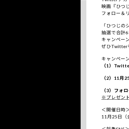
映画『ひつ
フォロー＆
「ひつじの
抽選で合計
キャンペーン
ぜひTwit
キャンペー
（1）Twitt
（2）11月
（3）フォ
※プレゼン
＜開催日時
11月25日（
＜対象SNS