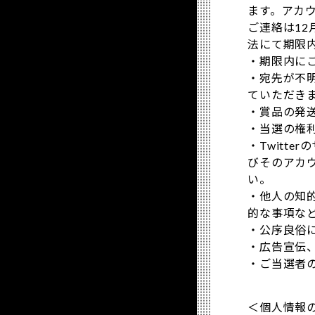
ます。アカ
ご連絡は1
法にて期限
・期限内に
・宛先が不
ていただき
・賞品の発
・当選の権
・Twitt
びそのアカ
い。
・他人の知
的な事項な
・公序良俗
・広告宣伝
・ご当選者
＜個人情報