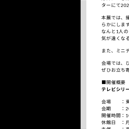
ターにて20
本展では、
らかにしま
なんと1人
気が遠くな
また、ミニ
会場では、
ぜひお立ち
■開催概要
テレビシリ
会場 ：東
会期 ：20
開催時間：1
休館日 ：