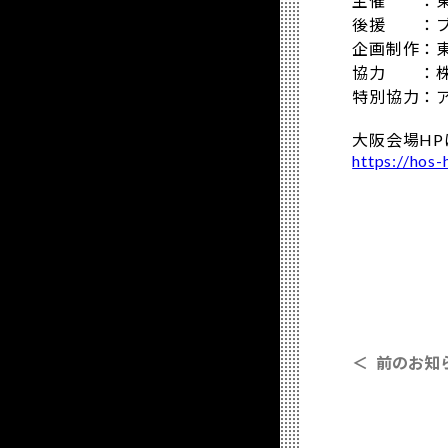
主催 ：東
後援 ：ブ
企画制作：
協力 ：株
特別協力：
大阪会場HP
https://hos-
＜ 前のお知