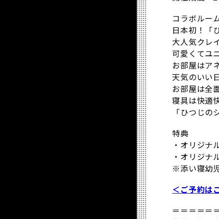
コラボルー
日本初！「
大人気クレ
可愛くてユ
お部屋はア
天気のいい
お部屋は全
寝具は快適
「ひつじの
特典
・オリジナ
・オリジナ
※添い寝幼
＜ご予約は
＝＝＝＝＝