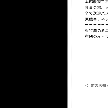
本館改築工
食事会場、
全て送迎バ
東館⇔アネッ
＝＝＝＝＝
※特典のミ
布団のみ・
＜ 前のお知