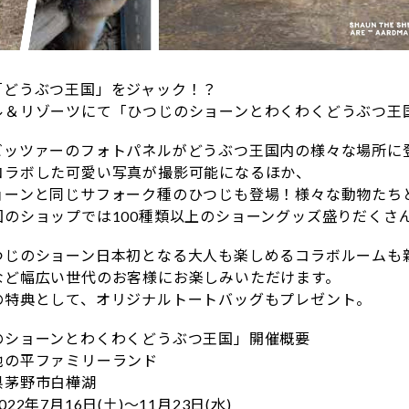
「どうぶつ王国」をジャック！？
ル＆リゾーツにて「ひつじのショーンとわくわくどうぶつ王
ビッツァーのフォトパネルがどうぶつ王国内の様々な場所に
コラボした可愛い写真が撮影可能になるほか、
ョーンと同じサフォーク種のひつじも登場！様々な動物たち
国のショップでは100種類以上のショーングッズ盛りだくさ
つじのショーン日本初となる大人も楽しめるコラボルームも
など幅広い世代のお客様にお楽しみいただけます。
の特典として、オリジナルトートバッグもプレゼント。
のショーンとわくわくどうぶつ王国」開催概要
池の平ファミリーランド
県茅野市白樺湖
22年7月16日(土)～11月23日(水)