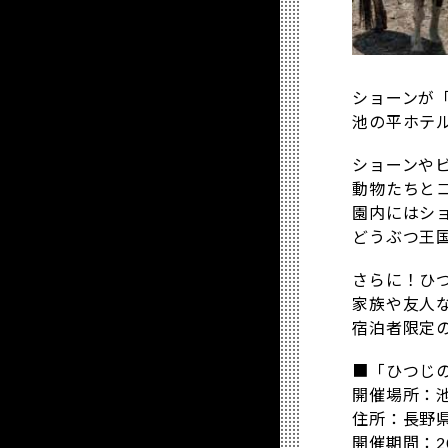
ショーンが
池の平ホテ
ショーンや
動物たちと
園内にはシ
どうぶつ王
さらに！ひ
家族や友人
宿泊者限定
■「ひつじ
開催場所：
住所：長野
開催期間：20