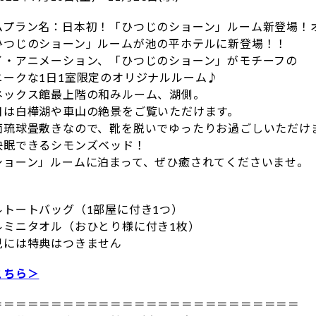
ムプラン名：日本初！「ひつじのショーン」ルーム新登場！
ひつじのショーン」ルームが池の平ホテルに新登場！！
イ・アニメーション、「ひつじのショーン」がモチーフの
ニークな1日1室限定のオリジナルルーム♪
ネックス館最上階の和みルーム、湖側。
日は白樺湖や車山の絶景をご覧いただけます。
面琉球畳敷きなので、靴を脱いでゆったりお過ごしいただけ
快眠できるシモンズベッド！
ショーン」ルームに泊まって、ぜひ癒されてくださいませ。
ルトートバッグ（1部屋に付き1つ）
ルミニタオル（おひとり様に付き1枚）
児には特典はつきません
こちら＞
＝＝＝＝＝＝＝＝＝＝＝＝＝＝＝＝＝＝＝＝＝＝＝＝＝＝