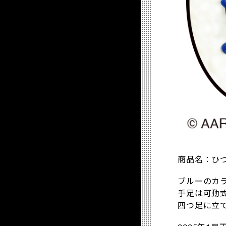
商品名：ひ
ブルーのカ
手足は可動
四つ足に立