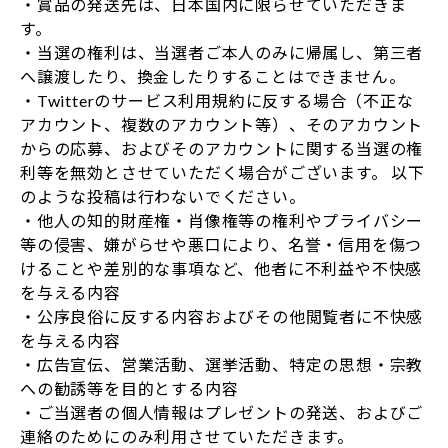
・賞品の発送先は、日本国内に限らせていただきま
す。
・当選の権利は、当選者ご本人のみに帰属し、第三者
へ譲渡したり、換金したりすることはできません。
・Twitterのサービス利用規約に反する場合（不正な
アカウント、複数のアカウント等）、そのアカウント
からの応募、およびそのアカウントに関する当選の権
利等を無効とさせていただく場合がございます。 以下
のような投稿は行わないでください。
・他人の知的財産権・肖像権等の権利やプライバシー
等の侵害、嫌がらせや悪口により、名誉・信用を傷つ
けることや差別的な事項など、他者に不利益や不快感
を与える内容
・公序良俗に反する内容およびその他閲覧者に不快感
を与える内容
・広告宣伝、営業活動、選挙活動、特定の思想・宗教
への勧誘等を目的とする内容
・ご当選者の個人情報はプレゼントの発送、およびご
連絡のためにのみ利用させていただきます。