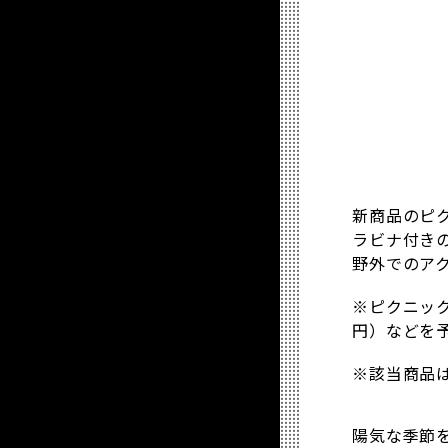
新商品のピ
ラビナ付き
野外でのア
※ピクニック
円）などを
※該当商品
陽気な季節