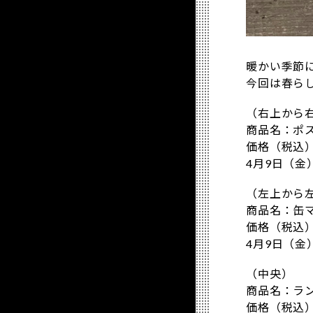
暖かい季節
今回は春ら
（右上から
商品名：ポ
価格（税込）
4月9日（金
（左上から
商品名：缶
価格（税込）
4月9日（金
（中央）
商品名：ラ
価格（税込）：