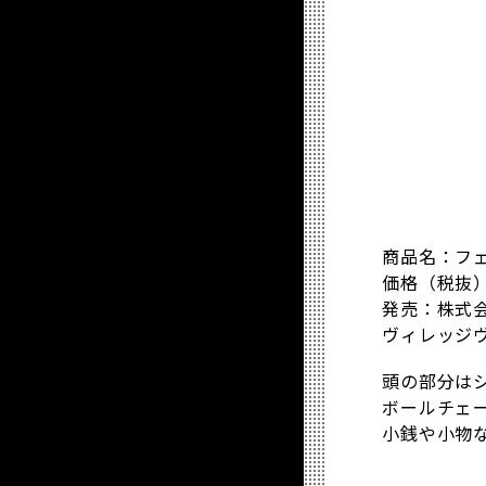
商品名：フ
価格（税抜）
発売：株式
ヴィレッジ
頭の部分は
ボールチェ
小銭や小物