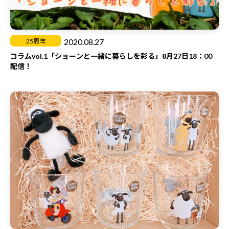
・ご応募にかかる通信費などは、お客さまにてご負担をお願いい
たします。
・ご応募受け付けの確認、抽選方法や当選・落選についてのお問
い合わせには、お答えいたしかねます。
2020.08.27
25周年
・応募規約は予告なく変更されることがございます。変更された
コラムvol.1「ショーンと一緒に暮らしを彩る」8月27日18：00
場合は、変更後の内容が直ちに適用されます。
配信！
・Twitterのご利用にあたっては、Twitter利用規約
(https://twitter.com/ja/tos)をご確認ください。
・本キャンペーンは、予告なく内容を変更、または終了すること
がございます。
・Twitterおよび関連するアプリケーションの動作環境により発
生する、本キャンペーンの中断または中止によって生じるいかな
る損害についても、当社は一切の責任を負いません。
・当サイトの、利用または当キャンペーンへのご応募によってい
かなるトラブル・損害（直接、間接を問わず）が発生したとして
も、当社は一切の責任を負いません。あらかじめ、ご了承くださ
い。
・本キャンペーンについてのツイートを含む、応募者のTwitter
上での発言内容や、それにまつわるトラブルに関しては、当社で
は一切責任を負いません。応募者の投稿内容から生じる結果につ
いては、応募者の方ご自身がその全責任を負うものとし、万が
一、第三者との間で紛争が発生した場合には、ご自身の費用と責