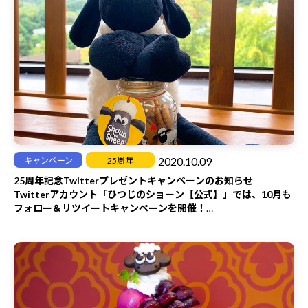
2020.10.09
キャンペーン
25周年
25周年記念Twitterプレゼントキャンペーンのお知らせ
Twitterアカウント「ひつじのショーン【公式】」では、10月も
フォロー＆リツイートキャンペーンを開催！
今回はハロウィンにぴったりなお菓子をプレゼント♪
「ひつじのショーン【公式】」をフォロー＆対象ツイートをリツ
イートしてくれた方の中から、
抽選で5名様に「ひつじのショーン クッキーボトル（イースト
プライド）1個」をプレゼント！
キャンペーンの開催期間は、10月9日（金）～10月18日（日）。