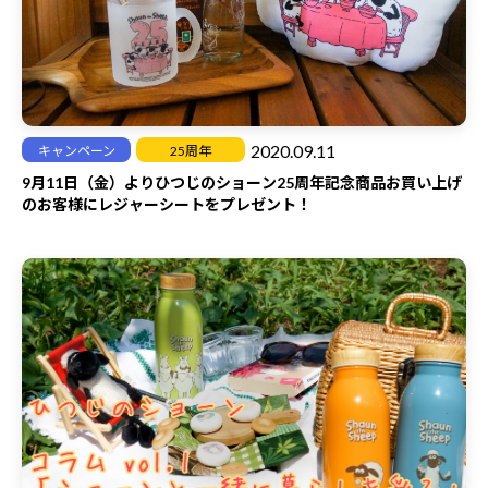
＜当選者数＞
5名様
＜プレゼント＞
ひつじのショーン クッキーボトル（イーストプライド）1個
※写真のぬいぐるみは対象外です。
2020.09.11
キャンペーン
25周年
＜応募規約＞
9月11日（金）よりひつじのショーン25周年記念商品お買い上げ
ひつじのショーン【公式】が、Twitterを活用して実施するプレ
のお客様にレジャーシートをプレゼント！
ゼントキャンペーンにご応募の方は、以下をよくお読みいただ
き、同意のうえ、ご応募ください。
本キャンペーンに関するツイートをリツイートされた場合には、
本規約に同意いただいたものと見なします。
・プログラムによる自動投稿、データ操作等で弊社が不正と判断
したご投稿・ご応募は、抽選の対象外といたします。
・通信の際のインターネット等への接続トラブルにつきまして
は、責任を負いかねますので、ご了承ください。
・そのほか、サーバーやネットワーク上の障害、Twitter側の障
害や仕様変更などにより、ご投稿いただけない状況が生じた場合
は、当キャンペーンの停止・仕様の変更をする可能性がございま
す。
・当キャンペーンは、TwitterおよびTwitter社とは関係ございま
せん。