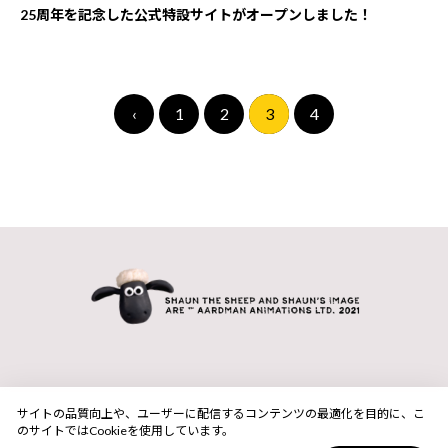
プレゼント！
25周年を記念した公式特設サイトがオープンしました！
・賞品の発送先は、日本国内に限らせていただきます。
・当選の権利は、当選者ご本人のみに帰属し、第三者へ譲渡した
り、換金したりすることはできません。
＜開催日時＞
・Twitterのサービス利用規約に反する場合（不正なアカウン
8月10日（月）～8月16日（日）23時59分
ト、複数のアカウント等）、そのアカウントからの応募、および
‹
1
2
3
4
＜対象SNS＞
そのアカウントに関する当選の権利等を無効とさせていただく場
ひつじのショーン【公式】（@aardman_jp）
合がございます。 以下のような投稿は行わないでください。
・他人の知的財産権・肖像権等の権利やプライバシー等の侵害、
＜当選者数＞
嫌がらせや悪口により、名誉・信用を傷つけることや差別的な事
5名様
項など、他者に不利益や不快感を与える内容
・公序良俗に反する内容およびその他閲覧者に不快感を与える内
＜プレゼント＞
容
ひつじのショーン グラス（アイトー）1個
・広告宣伝、営業活動、選挙活動、特定の思想・宗教への勧誘等
※種類はお選びいただけません。
を目的とする内容
・ご当選者の個人情報はプレゼントの発送、およびご連絡のため
＜応募規約＞
にのみ利用させていただきます。
ひつじのショーン【公式】が、Twitterを活用して実施するプレ
ゼントキャンペーンにご応募の方は、以下をよくお読みいただ
き、同意のうえ、ご応募ください。
＜個人情報の取扱いについて＞
本キャンペーンに関するツイートをリツイートされた場合には、
ひつじのショーン【公式】に関する個人情報の取扱いについて
本規約に同意いただいたものと見なします。
は、
サイトの品質向上や、ユーザーに配信するコンテンツの最適化を目的に、こ
・プログラムによる自動投稿、データ操作等で弊社が不正と判断
のサイトではCookieを使用しています。
株式会社東北新社の個人情報基本方針に準拠しています。
したご投稿・ご応募は、抽選の対象外といたします。