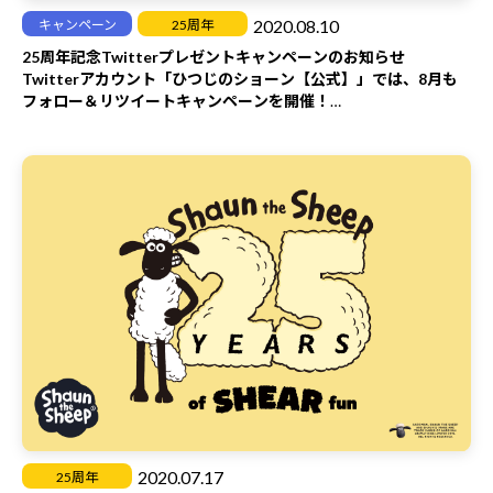
任において、問題を解決するものとします。
2020.08.10
キャンペーン
25周年
25周年記念Twitterプレゼントキャンペーンのお知らせ
＜当選者発表＞
Twitterアカウント「ひつじのショーン【公式】」では、8月も
・応募締め切り後、厳正な抽選のうえ、当選者を決定いたしま
フォロー＆リツイートキャンペーンを開催！
す。
・投稿の設定を非公開にされている方は、当選の対象外となりま
「ひつじのショーン【公式】」をフォロー＆対象ツイートをリツ
す。あらかじめ、ご了承ください。
イートしてくれた方の中から、
・当選は、お1人につき1回とさせていただきます。
抽選で5名様に「ひつじのショーン グラス（アイトー）1個」を
・当選者の発表は、当選された方へのご連絡を以て代えさせてい
プレゼント！
ただきます。
キャンペーンの開催期間は、8月10日（月）～8月16日（日）。
・当選された方には、ご応募いただいたアカウントへのTwitter
ぜひTwitterをチェックしてくださいね！
ダイレクトメッセージにて、当選のお知らせをお送りいたしま
す。アカウントを必ずフォローしていただきますよう、お願いい
キャンペーンの参加方法は、こちら！
たします。
（1）Twitterで、
ひつじのショーン【公式】（@aardman_jp）
を
ご連絡は10月下旬を予定しております。ひつじのショーン【公
フォローしよう！
式】からのダイレクトメッセージをご確認のうえ、記載の方法に
て期限内にご返信くださいますようお願いします。
・期限内にご返信がない場合は、当選を無効とさせていただきま
（2）8月10日（月）に投稿される、キャンペーンに関するツイ
す。あらかじめ、ご了承ください。
ートをリツイートしよう！
・宛先が不明（ご入力の不備による場合を含む）などの理由で、
賞品をお受け取りいただけない場合は、当選を無効とさせていた
2020.07.17
（3）フォロー&リツイートしてくれた方の中から抽選で5名様に
25周年
だきます。あらかじめ、ご了承ください。