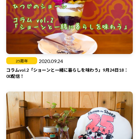
当選者の方には、ハロウィンに間に合うようにお届け予定です♪
ぜひTwitterをチェックしてくださいね！
イーストプライドHP:http://www.eastpride.com/
キャンペーンの参加方法は、こちら！
（1）Twitterで、
ひつじのショーン【公式】（@aardman_jp）
を
フォローしよう！
2020.09.24
25周年
（2）10月9日（金）に投稿される、キャンペーンに関するツイ
コラムvol.2「ショーンと一緒に暮らしを味わう」9月24日18：
ートをリツイートしよう！
00配信！
（3）フォロー&リツイートしてくれた方の中から抽選で5名様に
プレゼント！
＜開催日時＞
10月9日（金）～10月18日（日）23時59分
＜対象SNS＞
ひつじのショーン【公式】（@aardman_jp）