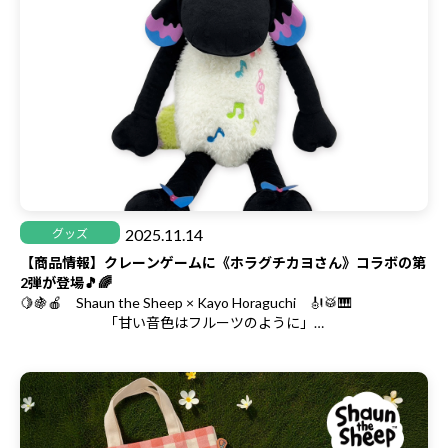
2025.11.14
グッズ
【商品情報】クレーンゲームに《ホラグチカヨさん》コラボの第
2弾が登場🎵🌈
🍋🍇🍎 Shaun the Sheep × Kayo Horaguchi 🎻🥁🎹
「甘い音色はフルーツのように」
グラフィックアーティスト”ホラグチカヨ”さんと「ひつじのショ
ーン」コラボ第２弾にプライズアイテムが登場！
今回のテーマはフルーツのように
甘い音色が空へ響き渡る賑やかな様子を描いた「秋の音楽祭」✨