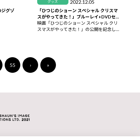
2022.12.05
グッズ
のジグゾ
「ひつじのショーン スペシャル クリスマ
スがやってきた！」ブルーレイ+DVDセ
ット 上映劇場特別販売決定！
映画「ひつじのショーン スペシャル クリ
スマスがやってきた！」の公開を記念し
て、
上映劇場にて、劇場鑑賞者限定「特別発
売（先着購入特典付）」ブルーレイ+DVD
セットの販売が決定しました！
55
›
»
ご購入いただいたお客様に、ブルーレイ
+DVDセット商品1枚につき先着で、
ショーンとビッツアーのかわいいイラス
トでデザインされた
「ひつじのショーン オリジナル・トート
バッグ」を1点プレゼント！
ブルーレイ+DVDセット、先着購入特典の
トートバッグは数に限りがございますの
で、
お早めに劇場にお越しください！