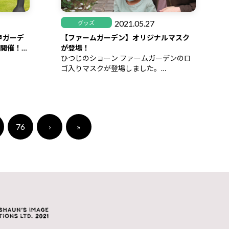
2021.05.27
グッズ
甲ガーデ
【ファームガーデン】オリジナルマスク
～開催！※
が登場！
ひつじのショーン ファームガーデンのロ
ゴ入りマスクが登場しました。
サイズは大人が男女共通で使用できる“ふ
つうサイズ”と小顔の女性やお子様におす
すめの“小さめサイズ”の2種類で、カラー
も各サイズ2色展開です。
76
›
»