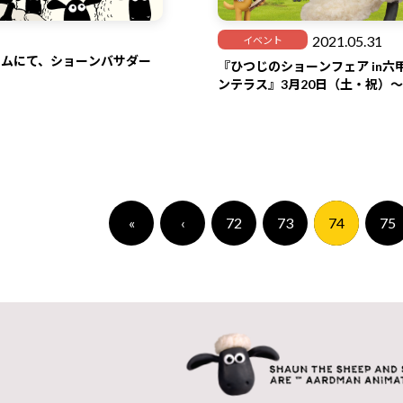
2021.05.31
イベント
ラムにて、ショーンバサダー
『ひつじのショーンフェア in六
ンテラス』3月20日（土・祝）
会期延長しました
«
‹
72
73
74
75