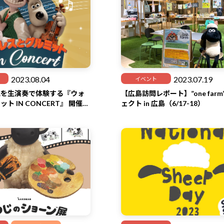
2023.08.04
2023.07.19
イベント
観を生演奏で体験する『ウォ
【広島訪問レポート】”one far
ト IN CONCERT』 開催決
ェクト in 広島（6/17-18）