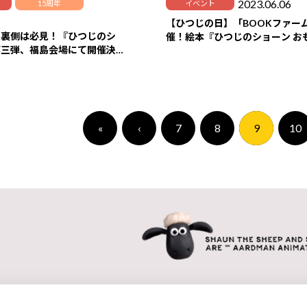
2023.06.06
15周年
イベント
【ひつじの日】「BOOKファー
の裏側は必見！『ひつじのシ
催！絵本『ひつじのショーン お
第三弾、福島会場にて開催決
木』原画を展示！
«
‹
7
8
9
10