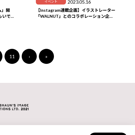
2023.05.16
イベント
ム」開
【Instagram連載企画】イラストレーター
もいでの
「WALNUT」とのコラボレーション企画
がスタート♪
11
›
»