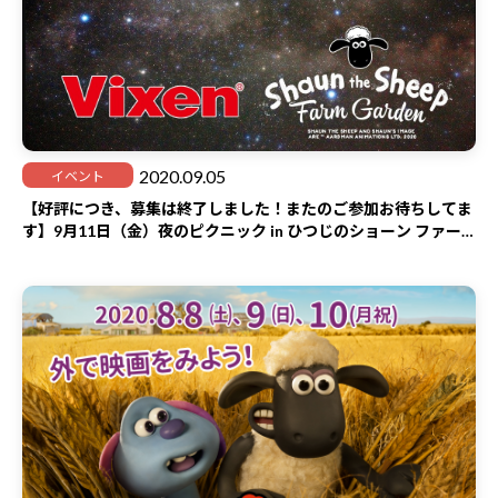
開催日
2020年9月16日（水）〜2020年12月15日（火）
開催場所
横浜市５か所、横須賀市５か所 合計10か所
お問合わせ
046-822-9577（横須賀市文化スポーツ観光部観光課）
2020.09.05
イベント
主催/共催
【好評につき、募集は終了しました！またのご参加お待ちしてま
横浜市道路局、横須賀集客促進・魅力発信実行委員会
す】9月11日（金）夜のピクニック in ひつじのショーン ファー
ムガーデン 初秋に天体観測をしよう！