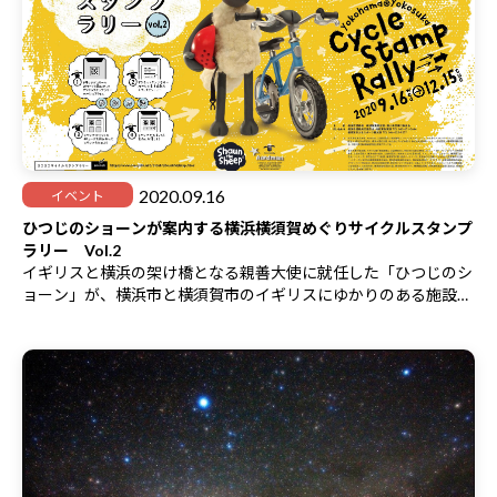
2020.09.16
イベント
ひつじのショーンが案内する横浜横須賀めぐりサイクルスタンプ
ラリー Vol.2
イギリスと横浜の架け橋となる親善大使に就任した「ひつじのシ
ョーン」が、横浜市と横須賀市のイギリスにゆかりのある施設を
ご案内します。
各施設でスタンプを集めて応募すると、抽選で豪華賞品をプレゼ
ント！
また、２個スタンプを集めた方には、先着で2,000名様にオリジ
ナルキーホルダーをプレゼントします。
注意‼ スタンプラリーに参加するには、二次元コードの読み取
り可能なスマートフォンやタブレットが必要です。
【基本情報】