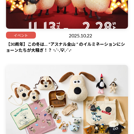
2025.10.22
イベント
30周年
【30周年】この冬は… “アスナル金山 ” のイルミネーションにシ
ョーンたちが大騒ぎ！？ ⠢⋱💡⋰⠔