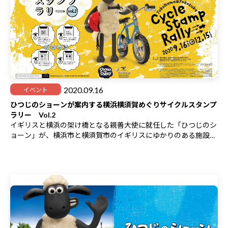
2020.09.16
イベント
ひつじのショーンが案内する横浜横須賀めぐりサイクルスタンプ
ラリー Vol.2
イギリスと横浜の架け橋となる親善大使に就任した「ひつじのシ
ョーン」が、横浜市と横須賀市のイギリスにゆかりのある施設を
ご案内します。
各施設でスタンプを集めて応募すると、抽選で豪華賞品をプレゼ
ント！
また、２個スタンプを集めた方には、先着で2,000名様にオリジ
ナルキーホルダーをプレゼントします。
注意‼ スタンプラリーに参加するには、二次元コードの読み取
り可能なスマートフォンやタブレットが必要です。
【基本情報】