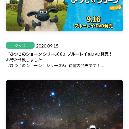
開催日
2020年9月16日（水）〜2020年12月15日（火）
開催場所
横浜市５か所、横須賀市５か所 合計10か所
お問合わせ
046-822-9577（横須賀市文化スポーツ観光部観光課）
2020.09.15
グッズ
主催/共催
『ひつじのショーン シリーズ６』ブルーレイ＆DVD発売！
横浜市道路局、横須賀集客促進・魅力発信実行委員会
お待たせ致しました！
『ひつじのショーン シリーズ6』待望の発売です！
明日2020年9月16日(水)に、ブルーレイディスク(5,800円＋税)、
DVD(4,700円＋税)が発売、
同日にDVDレンタルを開始いたします！
テレビ放送を見た方も改めて見直してみるのはいかがでしょう
か！？
今回のシリーズでは新しいキャラクターも登場しますのでお見逃
しなく♪
詳しくは
こちら