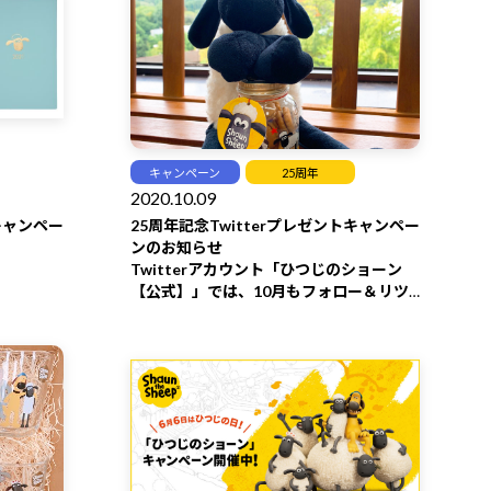
キャンペーン
25周年
2020.10.09
トキャンペー
25周年記念Twitterプレゼントキャンペー
ンのお知らせ
Twitterアカウント「ひつじのショーン
【公式】」では、10月もフォロー＆リツ
イートキャンペーンを開催！
今回はハロウィンにぴったりなお菓子を
プレゼント♪
「ひつじのショーン【公式】」をフォロ
ー＆対象ツイートをリツイートしてくれ
た方の中から、
抽選で5名様に「ひつじのショーン クッ
キーボトル（イーストプライド）1個」を