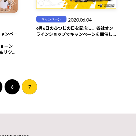
プレゼント！
キャンペーンの開催期間は、10月9日
（金）～10月18日（日）。
2020.06.04
キャンペーン
当選者の方には、ハロウィンに間に合う
6月6日のひつじの日を記念し、各社オン
ようにお届け予定です♪
トキャンペー
ラインショップでキャンペーンを開催し
ぜひTwitterをチェックしてくださいね！
ます。実施店舗はクリックしてチェッ
ショーン
イーストプライド
ク！
HP:http://www.eastpride.com/
＆リツイ
キャンペーンの参加方法は、こちら！
をフォロ
してくれ
（1）Twitterで、
ひつじのショーン【公
式】（@aardman_jp）
をフォローしよう！
6
7
ン グラ
ト！
（2）10月9日（金）に投稿される、キャ
10日
ンペーンに関するツイートをリツイート
しよう！
ださいね！
（3）フォロー&リツイートしてくれた方
ちら！
の中から抽選で5名様にプレゼント！
ーン【公