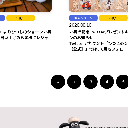
25周年
キャンペーン
25周年
2020.08.10
金）よりひつじのショーン25周
25周年記念Twitterプレゼン
お買い上げのお客様にレジャ
ンのお知らせ
プレゼント！
Twitterアカウント「ひつじの
【公式】」では、8月もフォロー
ートキャンペーンを開催！
「ひつじのショーン【公式】」
ー＆対象ツイートをリツイート
た方の中から、
«
‹
3
4
5
抽選で5名様に「ひつじのショー
ス（アイトー）1個」をプレゼン
キャンペーンの開催期間は、8月
（月）～8月16日（日）。
ぜひTwitterをチェックしてく
キャンペーンの参加方法は、こ
（1）Twitterで、
ひつじのショ