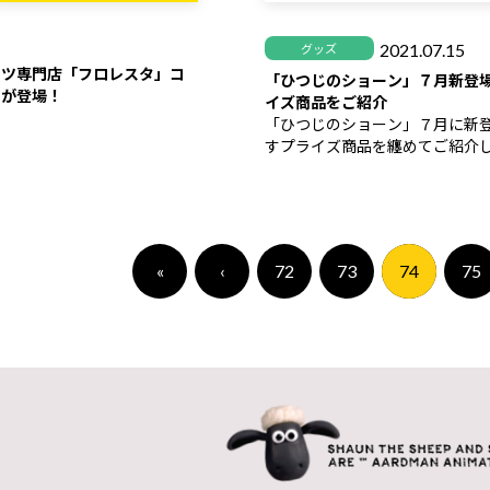
2021.07.15
グッズ
ナツ専⾨店「フロレスタ」コ
「ひつじのショーン」７月新登
ツが登場！
イズ商品をご紹介
「ひつじのショーン」７月に新
すプライズ商品を纏めてご紹介
梅雨明け間近で夏本番を前に、
夏らしい柄のアイテムが続々登
«
‹
72
73
74
75