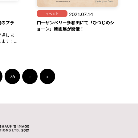
2021.07.14
イベント
場のプラ
ローザンベリー多和田にて「ひつじのシ
ョーン」原画展が開催！
登場しま
します！
とっても
場です♪
76
›
»